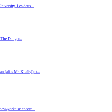
iversity. Les deux...
 "The Danger...
(alias Mr. Khaliyl) et...
new-yorkaise encore...