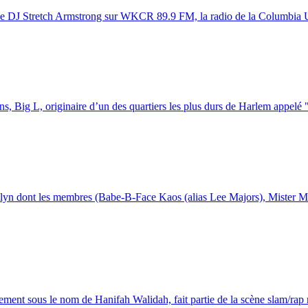
 de DJ Stretch Armstrong sur WKCR 89.9 FM, la radio de la Columbia Un
ns, Big L, originaire d’un des quartiers les plus durs de Harlem appelé
n dont les membres (Babe-B-Face Kaos (alias Lee Majors), Mister Man 
ment sous le nom de Hanifah Walidah, fait partie de la scène slam/rap 