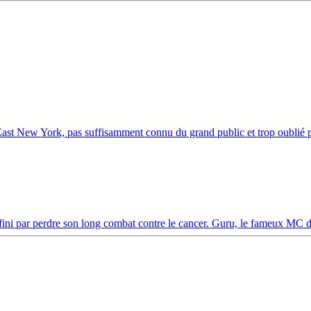
ast New York, pas suffisamment connu du grand public et trop oublié pa
fini par perdre son long combat contre le cancer. Guru, le fameux MC d