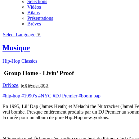
Sélections
Vidéos
Bilans
Présentations
Brèves
Select Language
▼
Musique
Hip-Hop Classics
Group Home - Livin’ Proof
DrNoze
,
le 8 février 2012
#hip-hop
#1990’s
#NYC
#DJ Premier
#boom bap
En 1995, Lil’ Dap (James Heath) et Melachi the Nutcracker (Jamal Fel
vrai bombe. Presque entièrement produits par un DJ Premier au sommet 
la durée pour un album de pure Hip-Hop new-yorkais.
N’importe quel tâcheron s’en sortira sur un beat de Primo, c’est d’ac