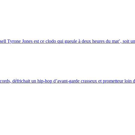
l Tyrone Jones est ce clodo qui gueule à deux heures du mat’, soit une
ords, défrichait un hip-hop d’avant-garde crasseux et prometteur loin de