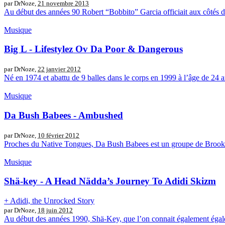
par DrNoze,
21 novembre 2013
Au début des années 90 Robert “Bobbito” Garcia officiait aux côtés
Musique
Big L - Lifestylez Ov Da Poor & Dangerous
par DrNoze,
22 janvier 2012
Né en 1974 et abattu de 9 balles dans le corps en 1999 à l’âge de 24 a
Musique
Da Bush Babees - Ambushed
par DrNoze,
10 février 2012
Proches du Native Tongues, Da Bush Babees est un groupe de Brookly
Musique
Shä-key - A Head Nädda’s Journey To Adidi Skizm
+ Adidi, the Unrocked Story
par DrNoze,
18 juin 2012
Au début des années 1990, Shä-Key, que l’on connait également égale