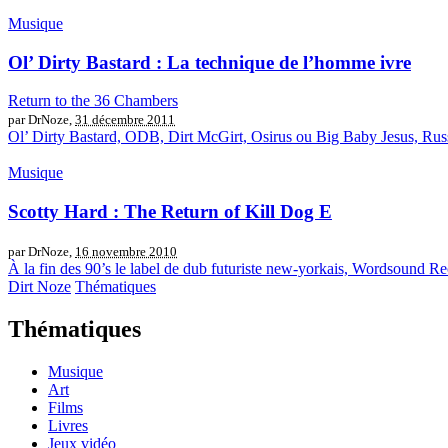
Musique
Ol’ Dirty Bastard : La technique de l’homme ivre
Return to the 36 Chambers
par DrNoze,
31 décembre 2011
Ol’ Dirty Bastard, ODB, Dirt McGirt, Osirus ou Big Baby Jesus, Russel
Musique
Scotty Hard : The Return of Kill Dog E
par DrNoze,
16 novembre 2010
À la fin des 90’s le label de dub futuriste new-yorkais, Wordsound Rec
Dirt Noze
Thématiques
Thématiques
Musique
Art
Films
Livres
Jeux vidéo