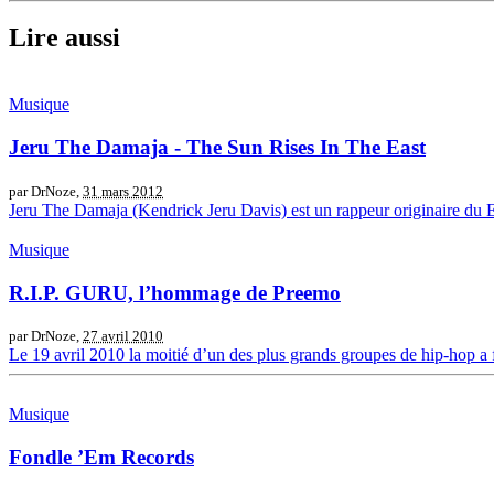
Lire aussi
Musique
Jeru The Damaja - The Sun Rises In The East
par DrNoze,
31 mars 2012
Jeru The Damaja (Kendrick Jeru Davis) est un rappeur originaire du E
Musique
R.I.P. GURU, l’hommage de Preemo
par DrNoze,
27 avril 2010
Le 19 avril 2010 la moitié d’un des plus grands groupes de hip-hop a 
Musique
Fondle ’Em Records