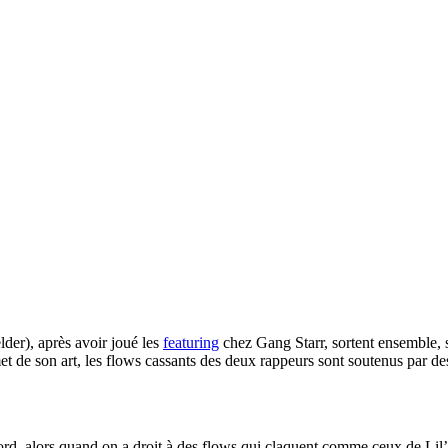
der), après avoir joué les
featuring
chez Gang Starr, sortent ensemble,
de son art, les flows cassants des deux rappeurs sont soutenus par des 
cord, alors quand on a droit à des flows qui claquent comme ceux de Lil