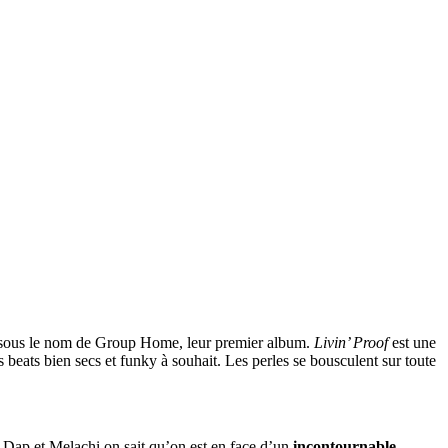
 sous le nom de Group Home, leur premier album.
Livin’ Proof
est une
beats bien secs et funky à souhait. Les perles se bousculent sur toute
’ Dap et Melachi on sait qu’on est en face d’un
incontournable