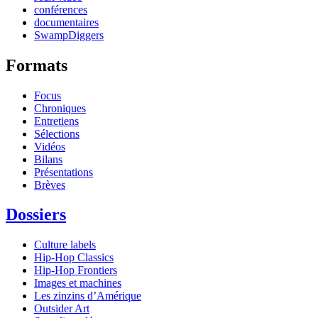
conférences
documentaires
SwampDiggers
Formats
Focus
Chroniques
Entretiens
Sélections
Vidéos
Bilans
Présentations
Brèves
Dossiers
Culture labels
Hip-Hop Classics
Hip-Hop Frontiers
Images et machines
Les zinzins d’Amérique
Outsider Art