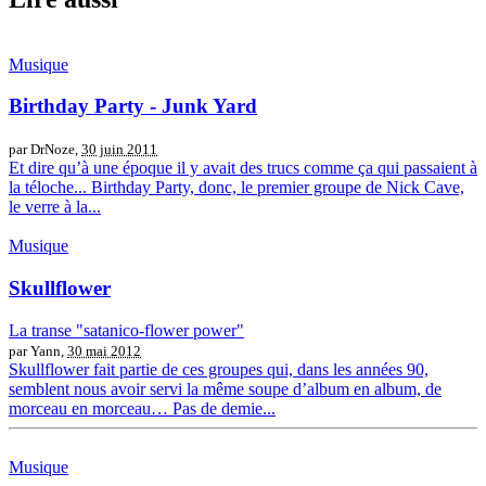
Musique
Birthday Party - Junk Yard
par DrNoze,
30 juin 2011
Et dire qu’à une époque il y avait des trucs comme ça qui passaient à
la téloche... Birthday Party, donc, le premier groupe de Nick Cave,
le verre à la...
Musique
Skullflower
La transe "satanico-flower power"
par Yann,
30 mai 2012
Skullflower fait partie de ces groupes qui, dans les années 90,
semblent nous avoir servi la même soupe d’album en album, de
morceau en morceau… Pas de demie...
Musique