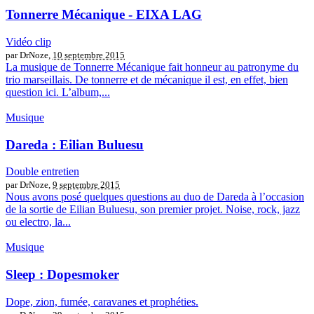
Tonnerre Mécanique - EIXA LAG
Vidéo clip
par DrNoze,
10 septembre 2015
La musique de Tonnerre Mécanique fait honneur au patronyme du
trio marseillais. De tonnerre et de mécanique il est, en effet, bien
question ici. L’album,...
Musique
Dareda : Eilian Buluesu
Double entretien
par DrNoze,
9 septembre 2015
Nous avons posé quelques questions au duo de Dareda à l’occasion
de la sortie de Eilian Buluesu, son premier projet. Noise, rock, jazz
ou electro, la...
Musique
Sleep : Dopesmoker
Dope, zion, fumée, caravanes et prophéties.