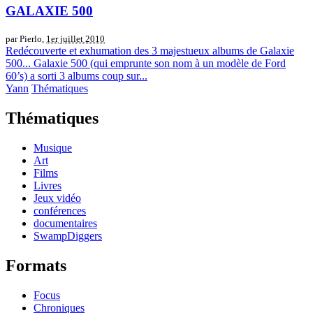
GALAXIE 500
par Pierlo,
1er juillet 2010
Redécouverte et exhumation des 3 majestueux albums de Galaxie
500... Galaxie 500 (qui emprunte son nom à un modèle de Ford
60’s) a sorti 3 albums coup sur...
Yann
Thématiques
Thématiques
Musique
Art
Films
Livres
Jeux vidéo
conférences
documentaires
SwampDiggers
Formats
Focus
Chroniques