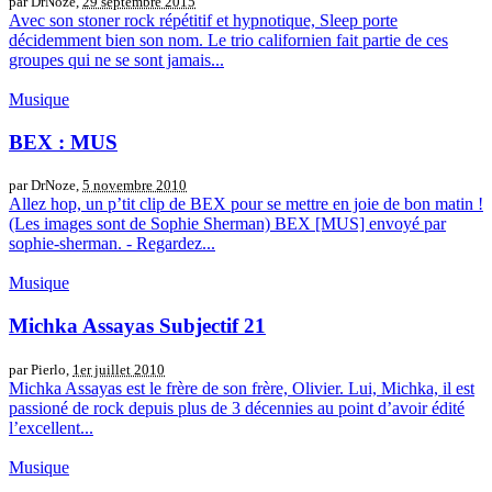
par DrNoze,
29 septembre 2015
Avec son stoner rock répétitif et hypnotique, Sleep porte
décidemment bien son nom. Le trio californien fait partie de ces
groupes qui ne se sont jamais...
Musique
BEX : MUS
par DrNoze,
5 novembre 2010
Allez hop, un p’tit clip de BEX pour se mettre en joie de bon matin !
(Les images sont de Sophie Sherman) BEX [MUS] envoyé par
sophie-sherman. - Regardez...
Musique
Michka Assayas Subjectif 21
par Pierlo,
1er juillet 2010
Michka Assayas est le frère de son frère, Olivier. Lui, Michka, il est
passioné de rock depuis plus de 3 décennies au point d’avoir édité
l’excellent...
Musique