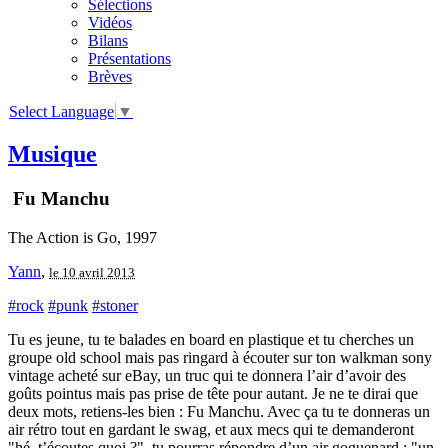
Sélections
Vidéos
Bilans
Présentations
Brèves
Select Language
▼
Musique
Fu Manchu
The Action is Go, 1997
Yann
,
le 10 avril 2013
#rock
#punk
#stoner
Tu es jeune, tu te balades en board en plastique et tu cherches un
groupe old school mais pas ringard à écouter sur ton walkman sony
vintage acheté sur eBay, un truc qui te donnera l’air d’avoir des
goûts pointus mais pas prise de tête pour autant. Je ne te dirai que
deux mots, retiens-les bien : Fu Manchu. Avec ça tu te donneras un
air rétro tout en gardant le swag, et aux mecs qui te demanderont
"hé, t’écoutes quoi ?", tu pourras répondre d’un air goguenard : "un