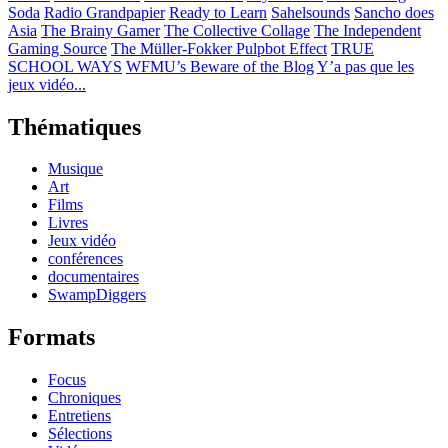
Soda
Radio Grandpapier
Ready to Learn
Sahelsounds
Sancho does
Asia
The Brainy Gamer
The Collective Collage
The Independent
Gaming Source
The Müller-Fokker Pulpbot Effect
TRUE
SCHOOL WAYS
WFMU’s Beware of the Blog
Y’a pas que les
jeux vidéo...
Thématiques
Musique
Art
Films
Livres
Jeux vidéo
conférences
documentaires
SwampDiggers
Formats
Focus
Chroniques
Entretiens
Sélections