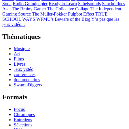
Soda
Radio Grandpapier
Ready to Learn
Sahelsounds
Sancho does
Asia
The Brainy Gamer
The Collective Collage
The Independent
Gaming Source
The Müller-Fokker Pulpbot Effect
TRUE
SCHOOL WAYS
WFMU’s Beware of the Blog
Y’a pas que les
jeux vidéo...
Thématiques
Musique
Art
Films
Livres
Jeux vidéo
conférences
documentaires
SwampDiggers
Formats
Focus
Chroniques
Entretiens
Sélections