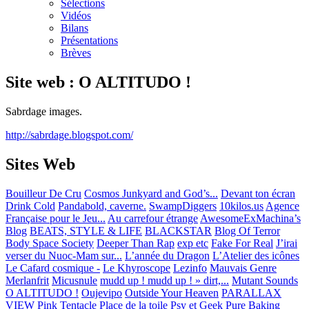
Sélections
Vidéos
Bilans
Présentations
Brèves
Site web : O ALTITUDO !
Sabrdage images.
http://sabrdage.blogspot.com/
Sites Web
Bouilleur De Cru
Cosmos Junkyard and God’s...
Devant ton écran
Drink Cold
Pandabold, caverne.
SwampDiggers
10kilos.us
Agence
Française pour le Jeu...
Au carrefour étrange
AwesomeExMachina’s
Blog
BEATS, STYLE & LIFE
BLACKSTAR
Blog Of Terror
Body Space Society
Deeper Than Rap
exp etc
Fake For Real
J’irai
verser du Nuoc-Mam sur...
L’année du Dragon
L’Atelier des icônes
Le Cafard cosmique -
Le Khyroscope
Lezinfo
Mauvais Genre
Merlanfrit
Micusnule
mudd up ! mudd up ! » dirt,...
Mutant Sounds
O ALTITUDO !
Oujevipo
Outside Your Heaven
PARALLAX
VIEW
Pink Tentacle
Place de la toile
Psy et Geek
Pure Baking