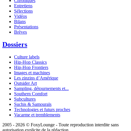
Chroniques
Entretiens
Sélections
Vidéos
Bilans
Présentations
Brèves
Dossiers
Culture labels
Hip-Hop Classics
Hip-Hop Frontiers
Images et machines
Les zinzins d’Amérique
Outsider Art
Sampling, détournements et...
Southern Comfort
Subcultures
Suchis & Samouraïs
Technologies et futurs proches
Vacarme et tremblements
2005 - 2026 © FoxyLounge - Toute reproduction interdite sans
autorisation explicite de la rédaction