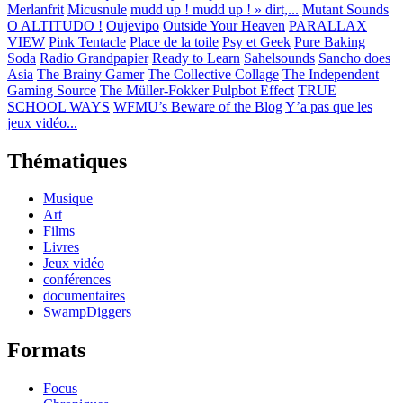
Merlanfrit
Micusnule
mudd up ! mudd up ! » dirt,...
Mutant Sounds
O ALTITUDO !
Oujevipo
Outside Your Heaven
PARALLAX
VIEW
Pink Tentacle
Place de la toile
Psy et Geek
Pure Baking
Soda
Radio Grandpapier
Ready to Learn
Sahelsounds
Sancho does
Asia
The Brainy Gamer
The Collective Collage
The Independent
Gaming Source
The Müller-Fokker Pulpbot Effect
TRUE
SCHOOL WAYS
WFMU’s Beware of the Blog
Y’a pas que les
jeux vidéo...
Thématiques
Musique
Art
Films
Livres
Jeux vidéo
conférences
documentaires
SwampDiggers
Formats
Focus