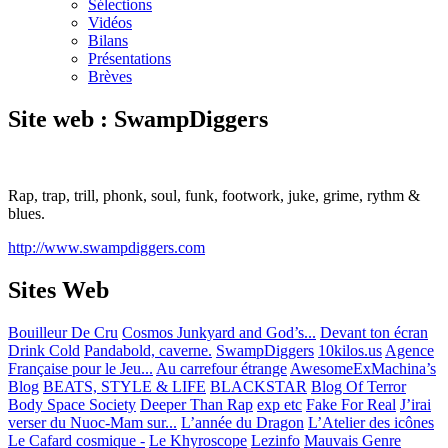
Sélections
Vidéos
Bilans
Présentations
Brèves
Site web : SwampDiggers
Rap, trap, trill, phonk, soul, funk, footwork, juke, grime, rythm &
blues.
http://www.swampdiggers.com
Sites Web
Bouilleur De Cru
Cosmos Junkyard and God’s...
Devant ton écran
Drink Cold
Pandabold, caverne.
SwampDiggers
10kilos.us
Agence
Française pour le Jeu...
Au carrefour étrange
AwesomeExMachina’s
Blog
BEATS, STYLE & LIFE
BLACKSTAR
Blog Of Terror
Body Space Society
Deeper Than Rap
exp etc
Fake For Real
J’irai
verser du Nuoc-Mam sur...
L’année du Dragon
L’Atelier des icônes
Le Cafard cosmique -
Le Khyroscope
Lezinfo
Mauvais Genre