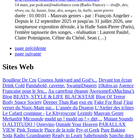
14 mars, par podcast@radiofrance.com (Radio France) —
étoffe, des,
rêves, ou, la, haute, lisse, des, songes, la, halle, saint-pierre
durée : 01:00:01 - Mauvais genres - par : François Angelier -
Depuis le 12 septembre 2025 et jusqu'au 31 juillet 2026, une
somptueuse exposition déroule, à la Halle Saint-Pierre (Paris),
l'entière tapisserie des songes. - réalisation : Laurent Paulré,
Claire Poinsignon, Céline du Chéné, Sean (…)
page précédente
page suivante
Sites Web
Bouilleur De Cru
Cosmos Junkyard and God’s...
Devant ton écran
Drink Cold
Pandabold, caverne.
SwampDiggers
10kilos.us
Agence
Française pour le Jeu...
Au carrefour étrange
AwesomeExMachina’s
Blog
BEATS, STYLE & LIFE
BLACKSTAR
Blog Of Terror
Body Space Society
Deeper Than Rap
exp etc
Fake For Real
J’irai
verser du Nuoc-Mam sur...
L’année du Dragon
L’Atelier des icônes
Le Cafard cosmique -
Le Khyroscope
Lezinfo
Mauvais Genre
Merlanfrit
Micusnule
mudd up ! mudd up ! » dirt,...
Mutant Sounds
O ALTITUDO !
Oujevipo
Outside Your Heaven
PARALLAX
VIEW
Pink Tentacle
Place de la toile
Psy et Geek
Pure Baking
Soda
Radio Grandpapier
Ready to Learn
Sahelsounds
Sancho does