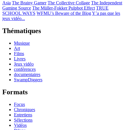
Asia
The Brainy Gamer
The Collective Collage
The Independent
Gaming Source
The Müller-Fokker Pulpbot Effect
TRUE
SCHOOL WAYS
WFMU’s Beware of the Blog
Y’a pas que les
jeux vidéo...
Thématiques
Musique
Art
Films
Livres
Jeux vidéo
conférences
documentaires
SwampDiggers
Formats
Focus
Chroniques
Entretiens
Sélections
Vidéos